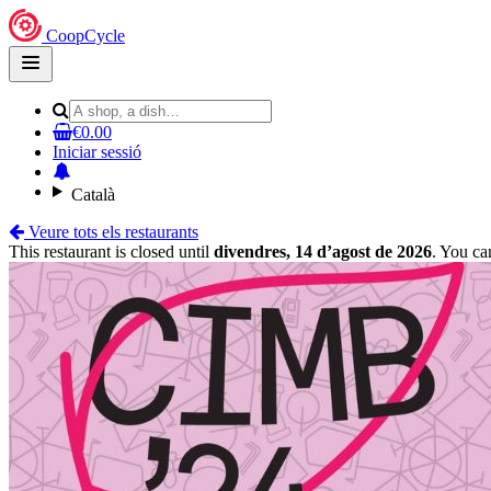
CoopCycle
Open
main
menu
€0.00
Iniciar sessió
Català
Veure tots els restaurants
This restaurant is closed until
divendres, 14 d’agost de 2026
. You ca