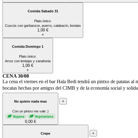
Comida Sabado 31
Plato único:
Cuscús con garbanzos, puerro, calabacín, boniato
1,00 €
+
Comida Domingo 1
Plato único:
Arroz con lentejas y zanahoria
1,00 €
+
CENA 30/08
La cena el viernes en el bar Hala Bedi tendrá un pintxo de patatas al m
bocatas hechas por amigxs del CIMB y de la economía social y solida
+
No quiero nada mas
Con un pintxo me vale :)
Vegana
Vegetariana
0,00 €
+
Crepe