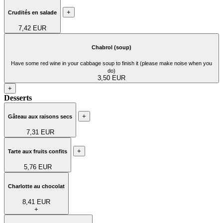
+
Crudités en salade
7,42 EUR
Chabrol (soup)
Have some red wine in your cabbage soup to finish it (please make noise when you
do)
3,50 EUR
+
Desserts
+
Gâteau aux raisons secs
7,31 EUR
+
Tarte aux fruits confits
5,76 EUR
Charlotte au chocolat
8,41 EUR
+