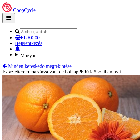
CoopCycle
Open
main
menu
EUR0.00
Bejelentkezés
Magyar
Minden kereskedő megtekintése
Ez az étterem ma zárva van, de holnap
9:30
időpontban nyit.