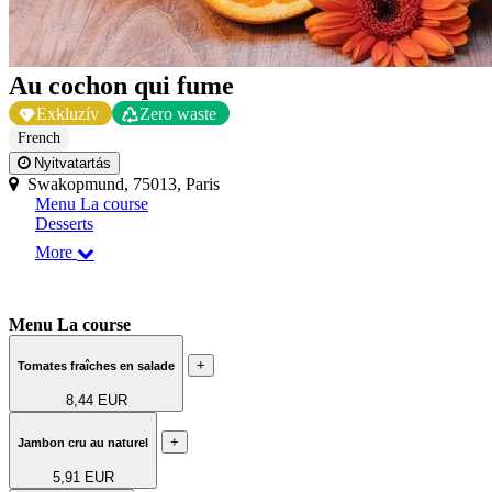
Au cochon qui fume
Exkluzív
Zero waste
French
Nyitvatartás
Swakopmund, 75013, Paris
Menu La course
Desserts
More
Menu La course
+
Tomates fraîches en salade
8,44 EUR
+
Jambon cru au naturel
5,91 EUR