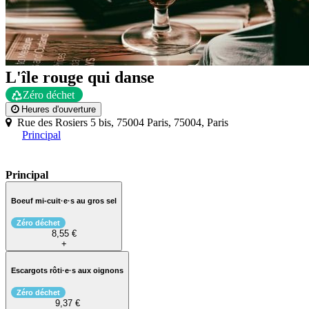
L'île rouge qui danse
Zéro déchet
Heures d'ouverture
Rue des Rosiers 5 bis, 75004 Paris, 75004, Paris
Principal
Principal
Boeuf mi-cuit·e·s au gros sel
Zéro déchet
8,55 €
+
Escargots rôti·e·s aux oignons
Zéro déchet
9,37 €