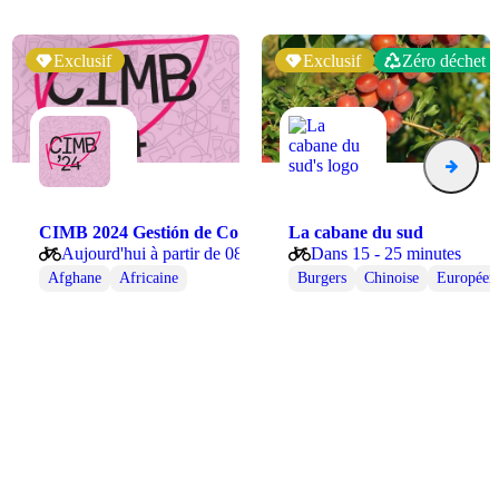
Exclusif
Exclusif
Zéro déchet
CIMB 2024 Gestión de Comida
La cabane du sud
Aujourd'hui à partir de 08:00
Dans 15 - 25 minutes
 Grenoble, France
Afghane
Africaine
Burgers
Chinoise
Européen