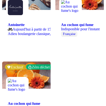
Antoinette
Au cochon qui fume
Indisponible pour l'instant
Aujourd'hui à partir de 15:00
Adieu boulangerie classique, bienvenue chez Antoinette!…
Française
ne
Poulet
Soupe de poisson
Exclusif
Zéro déchet
Au cochon qui fume