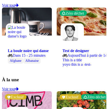
Voir tout
Zéro déchet
La boule noire qui danse
Test de designer
Dans 15 - 25 minutes
Aujourd'hui à partir de 14:
This is a title
Afghane
Albanaise
yoyo this is a -test-
À la une
Voir tout
Exclusif
Exclusif
Zéro déchet