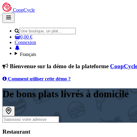
CoopCycle
Open
main
menu
0,00 €
Connexion
Français
Bienvenue sur la démo de la plateforme
CoopCycl
Comment utiliser cette démo ?
De bons plats livrés à domicile
Restaurant