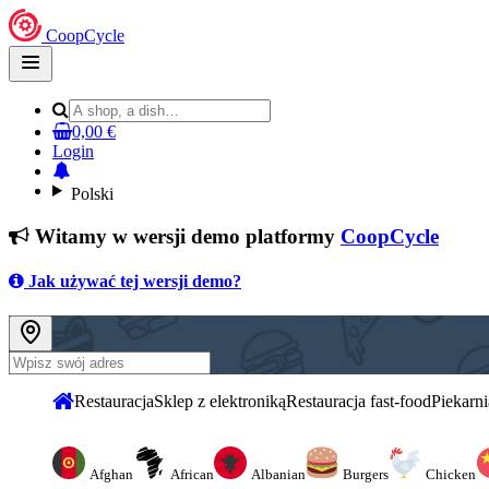
CoopCycle
Open
main
menu
0,00 €
Login
Polski
Witamy w wersji demo platformy
CoopCycle
Jak używać tej wersji demo?
Restauracja
Sklep z elektroniką
Restauracja fast-food
Piekarni
Afghan
African
Albanian
Burgers
Chicken