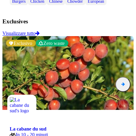
Burgers
Chicken
Chinese
Chowder
European
Exclusives
Visualizzare tutto
Esclusivo
Zero waste
La cabane du sud
In 10 - 20 minuti