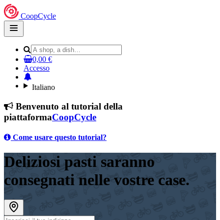
CoopCycle
Open
main
menu
0,00 €
Accesso
Italiano
Benvenuto al tutorial della
piattaforma
CoopCycle
Come usare questo tutorial?
Deliziosi pasti saranno
consegnati nelle vostre case.